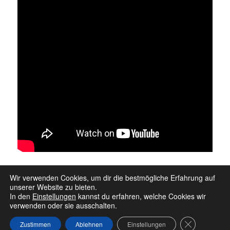
Tag 3 – Guedelon
Wir verwenden Cookies, um dir die bestmögliche Erfahrung auf
unserer Website zu bieten.
In den
Einstellungen
kannst du erfahren, welche Cookies wir
verwenden oder sie ausschalten.
Datenschutz
Stolz präsentiert von WordPress
GDPR Cookie
Zustimmen
Ablehnen
Einstellungen