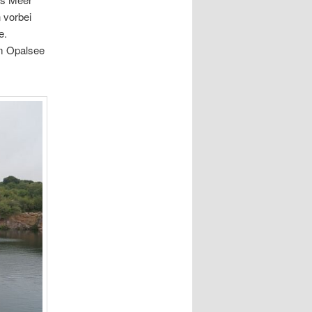
 vorbei
e.
um Opalsee