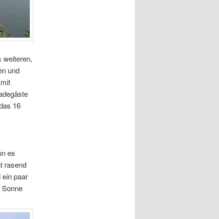
 weiteren,
en und
 mit
Badegäste
das 16
nn es
t rasend
 ein paar
ie Sonne