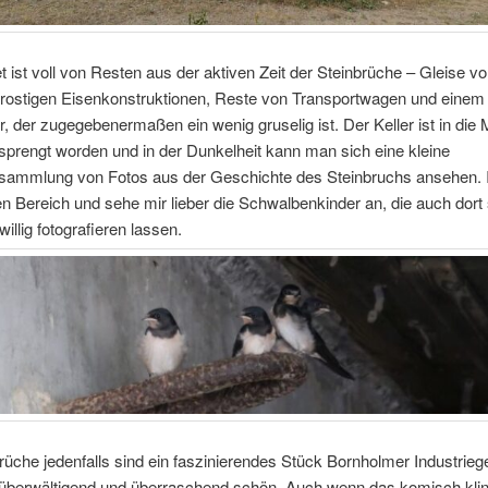
 ist voll von Resten aus der aktiven Zeit der Steinbrüche – Gleise v
, rostigen Eisenkonstruktionen, Reste von Transportwagen und einem
r, der zugegebenermaßen ein wenig gruselig ist. Der Keller ist in die 
prengt worden und in der Dunkelheit kann man sich eine kleine
mmlung von Fotos aus der Geschichte des Steinbruchs ansehen. I
n Bereich und sehe mir lieber die Schwalbenkinder an, die auch dort
willig fotografieren lassen.
rüche jedenfalls sind ein faszinierendes Stück Bornholmer Industrieg
 überwältigend und überraschend schön. Auch wenn das komisch klin