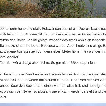
e hat sehr hohe und steile Felswänden und ist ein Überbleibsel eines
anitsteinbruchs. Ab dem 19. Jahrhunderts wurde hier Granit gebroch
wurde der Steinbruch stillgelegt, wonach das tiefe Loch sich langsam
llte und zu einem beliebten Badesee wurde. Auch heute sind einige 
nz wagemutige springen von den sieben Meter hohen Felswänden in 
tiefe Wasser.
ür mich wäre das ja eher nichts. So gar nicht. Überhaupt nicht.
rn lieber um den See herum und bewundern ein Naturschauspiel, de
h ist bestes Sommerwetter mit blauem Himmel. Doch von der See zieh
enebel über den See, macht einen Moment alles trüb und nebelig und
r, bis sich der Nebel, so plötzlich wie er kam, wieder verzieht und d
eint.