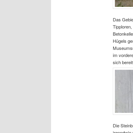
Das Gebiet
Tipploren
Betonkelle
Hügels ges
Museumssa
im vordere
sich bereit
Die Steinb
irgendwie