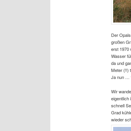
Der Opalse
großen Gr
erst 1970 
Wasser fü
da und ga
Meter (!!) 
Ja nun … f
Wir wande
eigentlic
schnell Se
Grad kühle
wieder sch