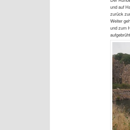
und auf H
zurück zum
Weiter geh
und zum H
aufgebrüht