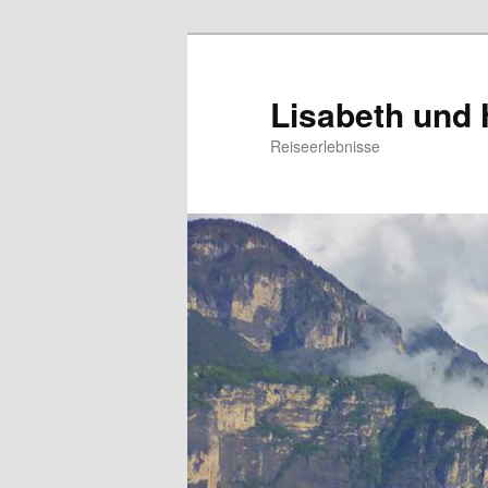
Zum
primären
Inhalt
Lisabeth und
springen
Reiseerlebnisse