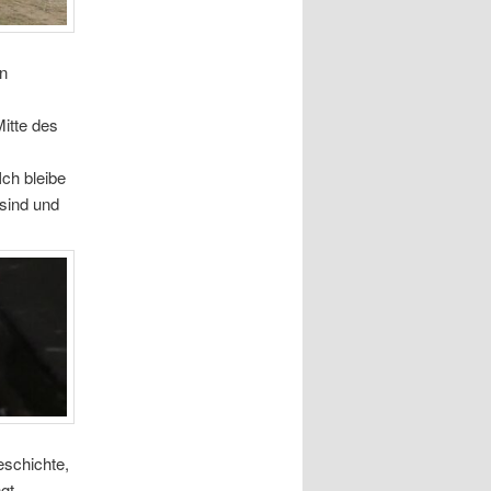
on
Mitte des
ch bleibe
 sind und
eschichte,
gt.