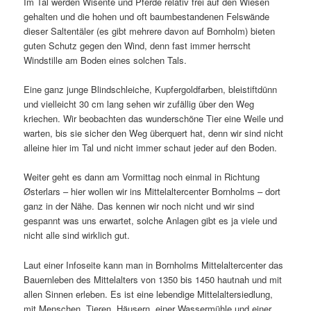
Im Tal werden Wisente und Pferde relativ frei auf den Wiesen
gehalten und die hohen und oft baumbestandenen Felswände
dieser Saltentäler (es gibt mehrere davon auf Bornholm) bieten
guten Schutz gegen den Wind, denn fast immer herrscht
Windstille am Boden eines solchen Tals.
Eine ganz junge Blindschleiche, Kupfergoldfarben, bleistiftdünn
und vielleicht 30 cm lang sehen wir zufällig über den Weg
kriechen. Wir beobachten das wunderschöne Tier eine Weile und
warten, bis sie sicher den Weg überquert hat, denn wir sind nicht
alleine hier im Tal und nicht immer schaut jeder auf den Boden.
Weiter geht es dann am Vormittag noch einmal in Richtung
Østerlars – hier wollen wir ins Mittelaltercenter Bornholms – dort
ganz in der Nähe. Das kennen wir noch nicht und wir sind
gespannt was uns erwartet, solche Anlagen gibt es ja viele und
nicht alle sind wirklich gut.
Laut einer Infoseite kann man in Bornholms Mittelaltercenter das
Bauernleben des Mittelalters von 1350 bis 1450 hautnah und mit
allen Sinnen erleben. Es ist eine lebendige Mittelaltersiedlung,
mit Menschen, Tieren, Häusern, einer Wassermühle und einer