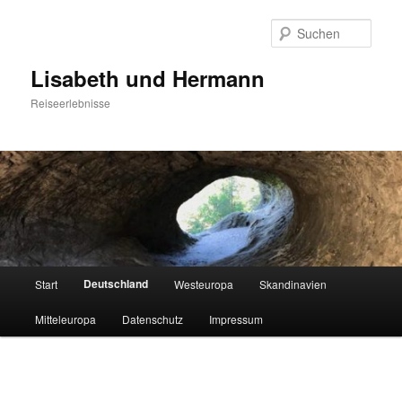
Zum
primären
Such
Inhalt
springen
Lisabeth und Hermann
Reiseerlebnisse
Hauptmenü
Deutschland
Start
Westeuropa
Skandinavien
Mitteleuropa
Datenschutz
Impressum