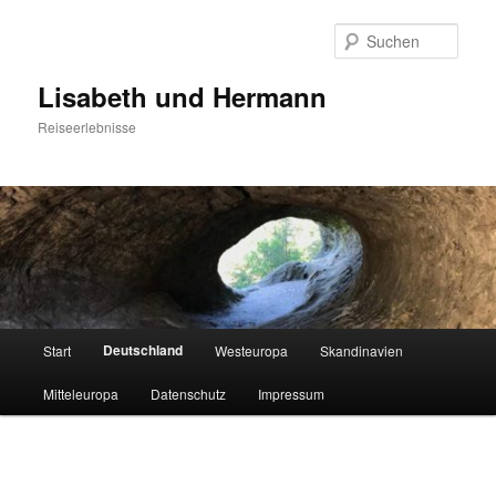
Zum
primären
Such
Inhalt
springen
Lisabeth und Hermann
Reiseerlebnisse
Hauptmenü
Deutschland
Start
Westeuropa
Skandinavien
Mitteleuropa
Datenschutz
Impressum