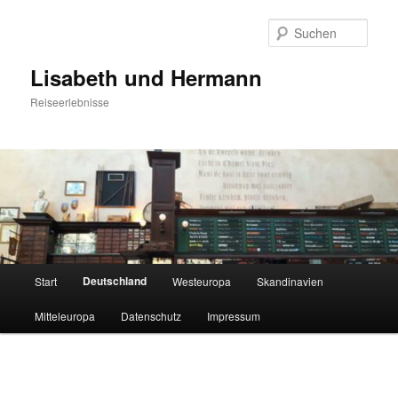
Zum
primären
Such
Inhalt
springen
Lisabeth und Hermann
Reiseerlebnisse
Hauptmenü
Deutschland
Start
Westeuropa
Skandinavien
Mitteleuropa
Datenschutz
Impressum