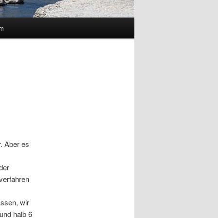
um
r. Aber es
der
 verfahren
ssen, wir
 und halb 6