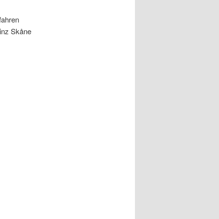
s
fahren
vinz Skåne