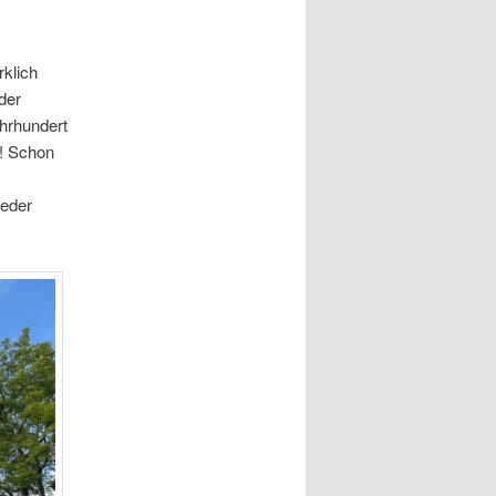
rklich
der
hrhundert
d! Schon
jeder