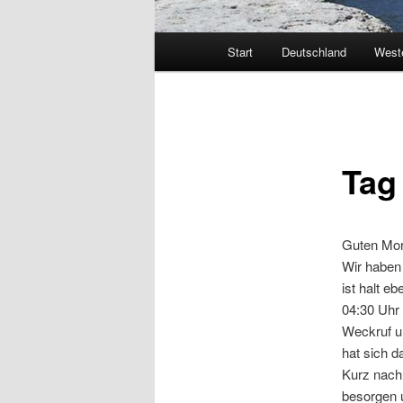
Hauptmenü
Start
Deutschland
West
Tag
Guten Mo
Wir haben 
ist halt e
04:30 Uhr
Weckruf un
hat sich d
Kurz nach
besorgen u