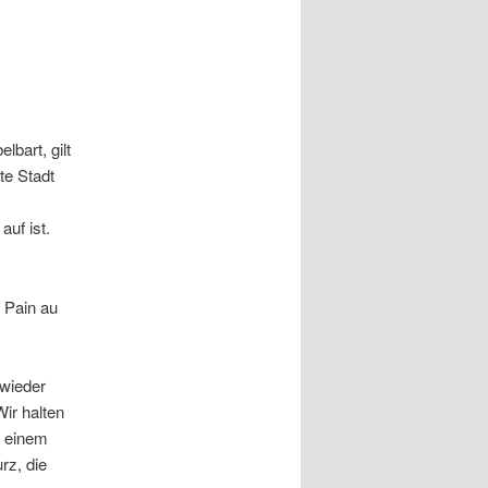
bart, gilt
te Stadt
uf ist.
d Pain au
 wieder
ir halten
f einem
rz, die