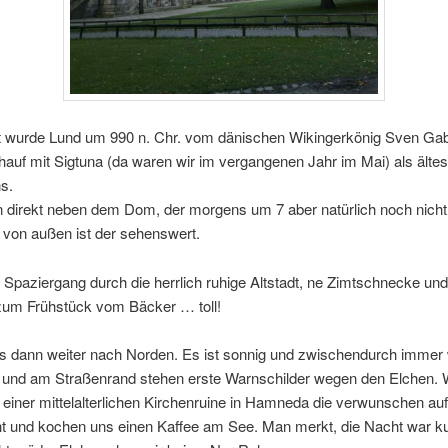
 wurde Lund um 990 n. Chr. vom dänischen Wikingerkönig Sven Gabel
hauf mit Sigtuna (da waren wir im vergangenen Jahr im Mai) als ältes
s.
 direkt neben dem Dom, der morgens um 7 aber natürlich noch nicht a
 von außen ist der sehenswert.
r Spaziergang durch die herrlich ruhige Altstadt, ne Zimtschnecke un
zum Frühstück vom Bäcker … toll!
s dann weiter nach Norden. Es ist sonnig und zwischendurch immer
g und am Straßenrand stehen erste Warnschilder wegen den Elchen. W
 einer mittelalterlichen Kirchenruine in Hamneda die verwunschen au
ht und kochen uns einen Kaffee am See. Man merkt, die Nacht war ku