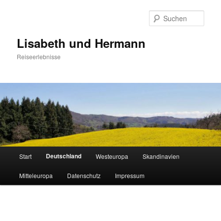
Zum
primären
Such
Inhalt
springen
Lisabeth und Hermann
Reiseerlebnisse
Hauptmenü
Deutschland
Start
Westeuropa
Skandinavien
Mitteleuropa
Datenschutz
Impressum