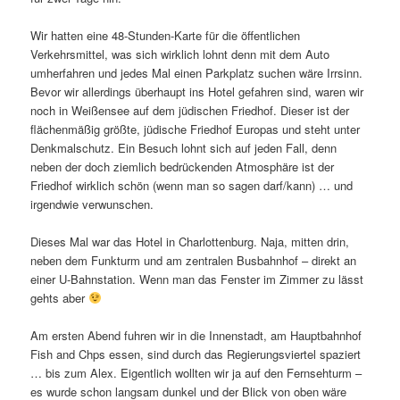
Wir hatten eine 48-Stunden-Karte für die öffentlichen
Verkehrsmittel, was sich wirklich lohnt denn mit dem Auto
umherfahren und jedes Mal einen Parkplatz suchen wäre Irrsinn.
Bevor wir allerdings überhaupt ins Hotel gefahren sind, waren wir
noch in Weißensee auf dem jüdischen Friedhof. Dieser ist der
flächenmäßig größte, jüdische Friedhof Europas und steht unter
Denkmalschutz. Ein Besuch lohnt sich auf jeden Fall, denn
neben der doch ziemlich bedrückenden Atmosphäre ist der
Friedhof wirklich schön (wenn man so sagen darf/kann) … und
irgendwie verwunschen.
Dieses Mal war das Hotel in Charlottenburg. Naja, mitten drin,
neben dem Funkturm und am zentralen Busbahnhof – direkt an
einer U-Bahnstation. Wenn man das Fenster im Zimmer zu lässt
gehts aber
Am ersten Abend fuhren wir in die Innenstadt, am Hauptbahnhof
Fish and Chps essen, sind durch das Regierungsviertel spaziert
… bis zum Alex. Eigentlich wollten wir ja auf den Fernsehturm –
es wurde schon langsam dunkel und der Blick von oben wäre