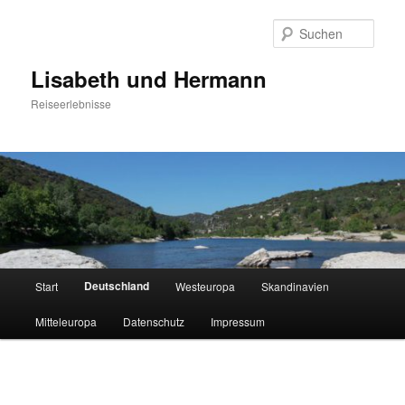
Zum
primären
Such
Inhalt
springen
Lisabeth und Hermann
Reiseerlebnisse
Hauptmenü
Deutschland
Start
Westeuropa
Skandinavien
Mitteleuropa
Datenschutz
Impressum