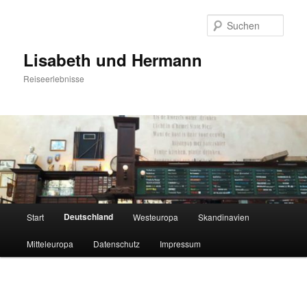
Zum
primären
Such
Inhalt
springen
Lisabeth und Hermann
Reiseerlebnisse
Hauptmenü
Deutschland
Start
Westeuropa
Skandinavien
Mitteleuropa
Datenschutz
Impressum