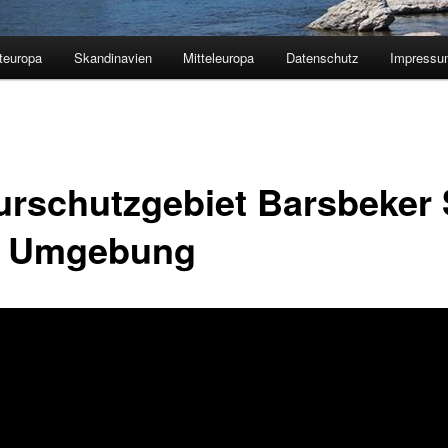
teuropa
Skandinavien
Mitteleuropa
Datenschutz
Impressu
urschutzgebiet Barsbeker
 Umgebung