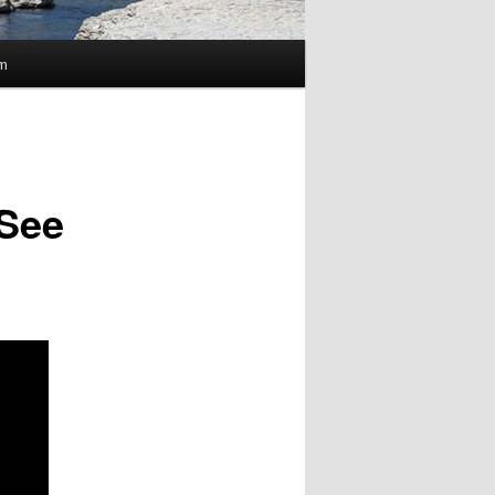
m
 See