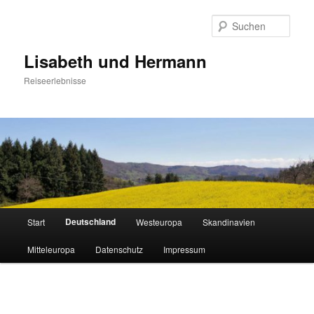
Zum
primären
Such
Inhalt
springen
Lisabeth und Hermann
Reiseerlebnisse
Hauptmenü
Deutschland
Start
Westeuropa
Skandinavien
Mitteleuropa
Datenschutz
Impressum