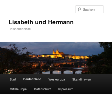
Zum
primären
Such
Inhalt
springen
Lisabeth und Hermann
Reiseerlebnisse
Hauptmenü
Deutschland
Start
Westeuropa
Skandinavien
Mitteleuropa
Datenschutz
Impressum