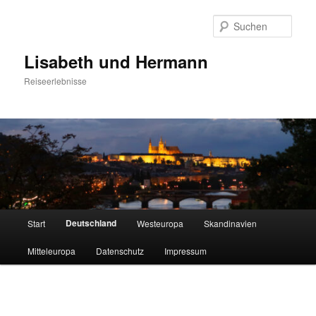
Zum
primären
Such
Inhalt
springen
Lisabeth und Hermann
Reiseerlebnisse
Hauptmenü
Deutschland
Start
Westeuropa
Skandinavien
Mitteleuropa
Datenschutz
Impressum